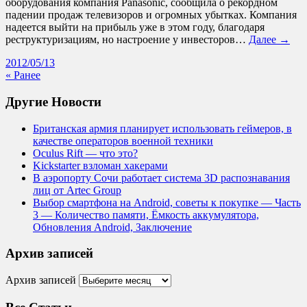
оборудования компания Panasonic, сообщила о рекордном
падении продаж телевизоров и огромных убытках. Компания
надеется выйти на прибыль уже в этом году, благодаря
реструктуризациям, но настроение у инвесторов…
Далее →
2012/05/13
« Ранее
Другие Новости
Британская армия планирует использовать геймеров, в
качестве операторов военной техники
Oculus Rift — что это?
Kickstarter взломан хакерами
В аэропорту Сочи работает система 3D распознавания
лиц от Artec Group
Выбор смартфона на Android, советы к покупке — Часть
3 — Количество памяти, Ёмкость аккумулятора,
Обновления Android, Заключение
Архив записей
Архив записей