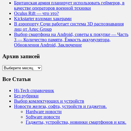
Британская армия планирует использовать геймеров, в
качестве операторов военной техники
Oculus Rift — что это?
Kickstarter взломан хакерами
В аэропорту Сочи работает система 3D распознавания
лиц от Artec Group
Выбор смартфона на Android, советы к покупке — Часть
3 — Количество памяти, Ёмкость аккумулятора,
Обновления Android, Заключение
Архив записей
Архив
записей
Все Статьи
Hi-Tech справочник
Без рубрики
Выбор комлектующих и устройств
Новости железа, софта, устройств и гаджетов.
Hardware новости
Software новости
Гаджеты, устройства, новинки смартфонов и кпк.