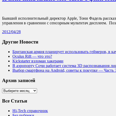
Бывший исполнительный директор Apple, Тони Фадель рассказал
управления в сравнении с сенсорным мультитач дисплеем. По
2012/04/28
Другие Новости
Британская армия планирует использовать геймеров, в к
Oculus Rift — что это?
Kickstarter взломан хакерами
В аэропорту Сочи работает система 3D распознавания лиц
Выбор смартфона на Android, советы к покупке — Часть 
Архив записей
Архив
записей
Все Статьи
Hi-Tech справочник
Без рубрики