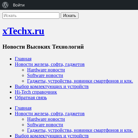
О
Войти
WordPress
xTechx.ru
Новости Высоких Технологий
Главная
Новости железа, софта, гаджетов
Hardware новости
Software новости
Гаджеты, устройства, новинки смартфонов и кпк.
Выбор комлектующих и устройств
Hi-Tech справочник
Обратная связь
Главная
Новости железа, софта, гаджетов
Hardware новости
Software новости
Гаджеты, устройства, новинки смартфонов и кпк.
Выбор комлектующих и устройств