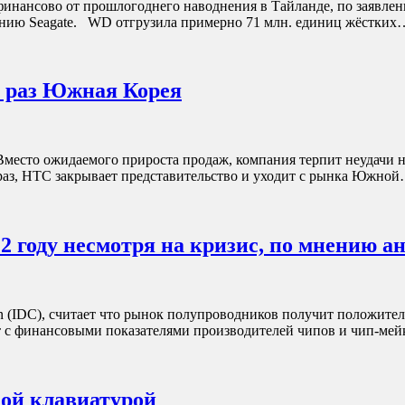
 финансово от прошлогоднего наводнения в Тайланде, по заявлен
панию Seagate. WD отгрузила примерно 71 млн. единиц жёстки
т раз Южная Корея
место ожидаемого прироста продаж, компания терпит неудачи н
 раз, HTC закрывает представительство и уходит с рынка Южно
 году несмотря на кризис, по мнению а
ion (IDC), считает что рынок полупроводников получит положите
т с финансовыми показателями производителей чипов и чип-ме
кой клавиатурой