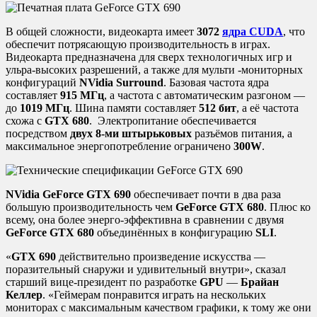
В общей сложности, видеокарта имеет
3072
ядра CUDA
, что
обеспечит потрясающую производительность в играх.
Видеокарта предназначена для сверх технологичных игр и
ульра-высоких разрешений, а также для мульти -мониторных
конфигураций
NVidia Surround
. Базовая частота ядра
составляет
915 МГц
, а частота с автоматическим разгоном —
до
1019 МГц
. Шина памяти составляет
512 бит
, а её частота
схожа с
GTX 680
. Электропитание обеспечивается
посредством
двух 8-ми штырьковых
разъёмов питания, а
максимальное энергопотребление ограничено
300W
.
NVidia GeForce GTX 690
обеспечивает почти в два раза
большую производительность чем
GeForce GTX 680
. Плюс ко
всему, она более энерго-эффективна в сравнении с двумя
GeForce GTX 680
объединённых в конфигурацию
SLI
.
«
GTX 690
действительно произведение искусства —
поразительный снаружи и удивительный внутри», сказал
старший вице-президент по разработке
GPU
—
Брайан
Келлер
. «Геймерам понравится играть на нескольких
мониторах с максимальным качеством графики, к тому же они