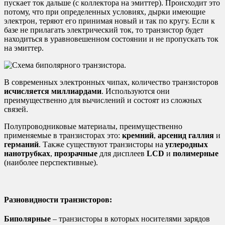
пускает ток дальше (с коллектора на эмиттер).
Происходит это
потому, что при определенных условиях, дырки имеющие
электрон, теряют его принимая новый и так по кругу. Если к
базе не прилагать электрический ток, то транзистор будет
находиться в уравновешенном состоянии и не пропускать ток
на эмиттер.
В современных электронных чипах, количество транзисторов
исчисляется миллиардами
. Используются они
преимущественно для вычислений и состоят из сложных
связей.
Полупроводниковые материалы, преимущественно
применяемые в транзисторах это:
кремний
,
арсенид галлия
и
германий
. Также существуют транзисторы на
углеродных
нанотрубках
,
прозрачные
для дисплеев
LCD
и
полимерные
(наиболее перспективные).
Разновидности транзисторов:
Биполярные
– транзисторы в которых носителями зарядов