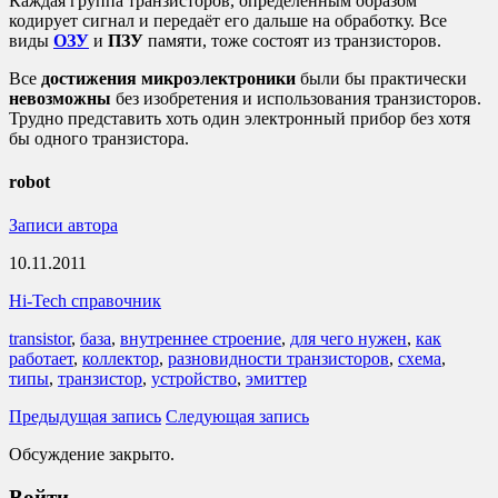
Каждая группа транзисторов, определённым образом
кодирует сигнал и передаёт его дальше на обработку. Все
виды
ОЗУ
и
ПЗУ
памяти, тоже состоят из транзисторов.
Все
достижения микроэлектроники
были бы практически
невозможны
без изобретения и использования транзисторов.
Трудно представить хоть один электронный прибор без хотя
бы одного транзистора.
robot
Записи автора
10.11.2011
Hi-Tech справочник
transistor
,
база
,
внутреннее строение
,
для чего нужен
,
как
работает
,
коллектор
,
разновидности транзисторов
,
схема
,
типы
,
транзистор
,
устройство
,
эмиттер
Предыдущая запись
Следующая запись
Обсуждение закрыто.
Войти