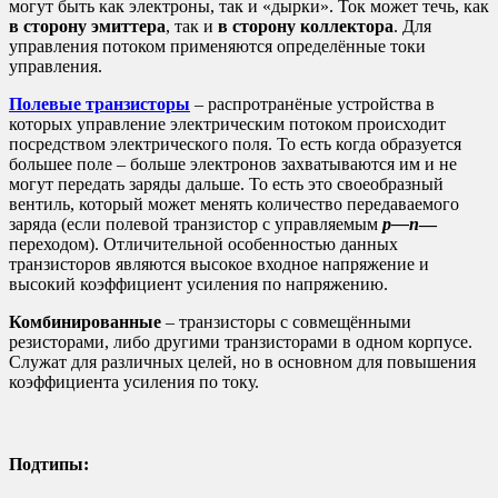
могут быть как электроны, так и «дырки». Ток может течь, как
в сторону эмиттера
, так и
в сторону коллектора
. Для
управления потоком применяются определённые токи
управления.
Полевые транзисторы
– распротранёные устройства в
которых управление электрическим потоком происходит
посредством электрического поля. То есть когда образуется
большее поле – больше электронов захватываются им и не
могут передать заряды дальше. То есть это своеобразный
вентиль, который может менять количество передаваемого
заряда (если полевой транзистор
с управляемым
p
—
n
—
переходом). Отличительной особенностью данных
транзисторов являются высокое входное напряжение и
высокий коэффи­циент усиления по напряжению.
Комбинированные
– транзисторы с совмещёнными
резисторами, либо другими транзисторами в одном корпусе.
Служат для различных целей, но в основном для повышения
коэффициента усиления по току.
Подтипы: