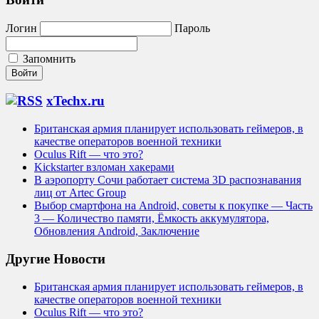
Логин
Пароль
Запомнить
xTechx.ru
Британская армия планирует использовать геймеров, в
качестве операторов военной техники
Oculus Rift — что это?
Kickstarter взломан хакерами
В аэропорту Сочи работает система 3D распознавания
лиц от Artec Group
Выбор смартфона на Android, советы к покупке — Часть
3 — Количество памяти, Ёмкость аккумулятора,
Обновления Android, Заключение
Другие Новости
Британская армия планирует использовать геймеров, в
качестве операторов военной техники
Oculus Rift — что это?