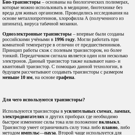
Био-транзисторы
– основаны на биологических полимерах,
которые можно использовать в медицине, биотехнике без
вреда для живых организмов. Проводились исследования на
основе металлопротеинов, хлорофилла А (полученного из
шпината), вируса табачной мозаики.
Одноэлектронные транзисторы
– впервые были созданы
российскими учёными в
1996 году
. Могли работать при
комнатной температуре в отличии от предшественников.
Принцип работы схож с полевым транзистором, но более
тонкий. Передатчиком сигнала является один или несколько
электронов. Данный транзистор также называют нано- и
квантовый транзистор. С помощью данной технологии, в
будущем рассчитывают создавать транзисторы с размером
меньше 10 нм
, на основе
графена
.
Для чего используются транзисторы?
Используются транзисторы в
усилительных схемах
,
лампах
,
электродвигателях
и других приборах где необходимо
быстрое изменение силы тока или положение
вкл
выкл
.
Транзистор умеет ограничивать силу тока либо
плавно
, либо
методом
импульс
—
пауза
. Второй чаще используется для