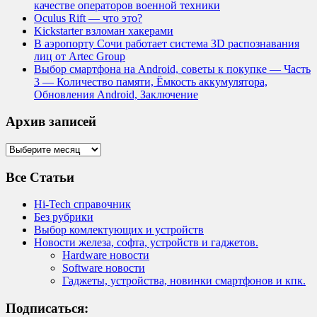
качестве операторов военной техники
Oculus Rift — что это?
Kickstarter взломан хакерами
В аэропорту Сочи работает система 3D распознавания
лиц от Artec Group
Выбор смартфона на Android, советы к покупке — Часть
3 — Количество памяти, Ёмкость аккумулятора,
Обновления Android, Заключение
Архив записей
Архив
записей
Все Статьи
Hi-Tech справочник
Без рубрики
Выбор комлектующих и устройств
Новости железа, софта, устройств и гаджетов.
Hardware новости
Software новости
Гаджеты, устройства, новинки смартфонов и кпк.
Подписаться: