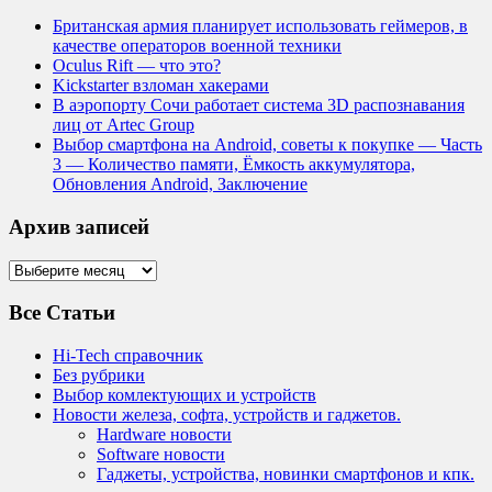
Британская армия планирует использовать геймеров, в
качестве операторов военной техники
Oculus Rift — что это?
Kickstarter взломан хакерами
В аэропорту Сочи работает система 3D распознавания
лиц от Artec Group
Выбор смартфона на Android, советы к покупке — Часть
3 — Количество памяти, Ёмкость аккумулятора,
Обновления Android, Заключение
Архив записей
Архив
записей
Все Статьи
Hi-Tech справочник
Без рубрики
Выбор комлектующих и устройств
Новости железа, софта, устройств и гаджетов.
Hardware новости
Software новости
Гаджеты, устройства, новинки смартфонов и кпк.