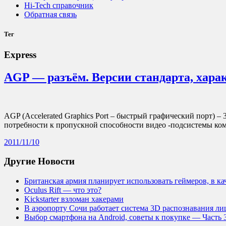
Hi-Tech справочник
Обратная связь
Тег
Express
AGP — разъём. Версии стандарта, хара
AGP (Accelerated Graphics Port – быстрый графический порт) –
потребности к пропускной способности видео -подсистемы ко
2011/11/10
Другие Новости
Британская армия планирует использовать геймеров, в к
Oculus Rift — что это?
Kickstarter взломан хакерами
В аэропорту Сочи работает система 3D распознавания лиц
Выбор смартфона на Android, советы к покупке — Часть 