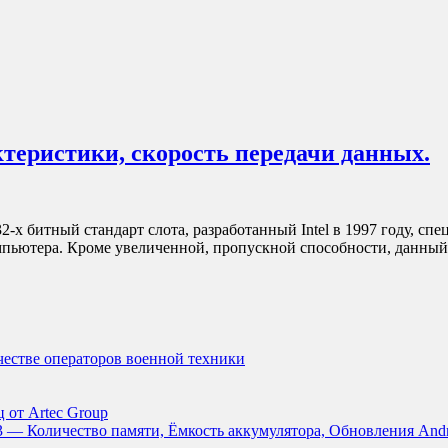
ктеристики, скорость передачи данных.
 32-х битный стандарт слота, разработанный Intel в 1997 году, 
мпьютера. Кроме увеличенной, пропускной способности, данны
ачестве операторов военной техники
 от Artec Group
3 — Количество памяти, Ёмкость аккумулятора, Обновления And