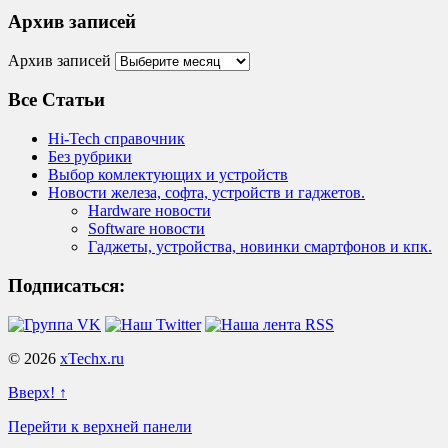
Архив записей
Архив записей
Все Статьи
Hi-Tech справочник
Без рубрики
Выбор комлектующих и устройств
Новости железа, софта, устройств и гаджетов.
Hardware новости
Software новости
Гаджеты, устройства, новинки смартфонов и кпк.
Подписаться:
© 2026
xTechx.ru
Вверх! ↑
Перейти к верхней панели