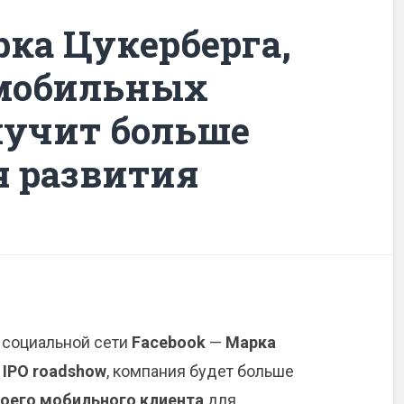
рка Цукерберга,
 мобильных
лучит больше
 развития
 социальной сети
Facebook
—
Марка
а
IPO roadshow
, компания будет больше
оего мобильного клиента
для