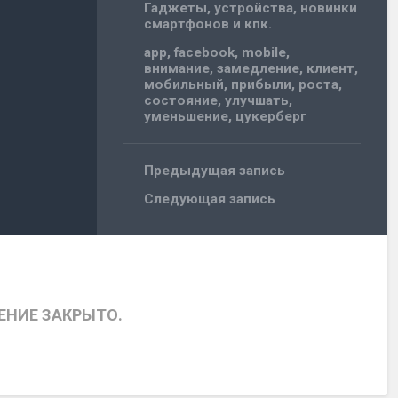
Гаджеты, устройства, новинки
смартфонов и кпк.
app
,
facebook
,
mobile
,
внимание
,
замедление
,
клиент
,
мобильный
,
прибыли
,
роста
,
состояние
,
улучшать
,
уменьшение
,
цукерберг
Предыдущая запись
Следующая запись
НИЕ ЗАКРЫТО.