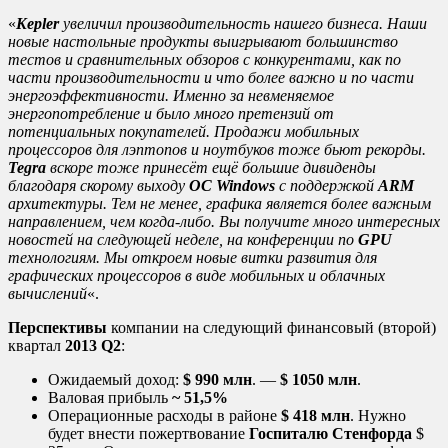
«
Kepler
увеличил производительность нашего бизнеса. Наши
новые настольные продукты выигрывают большинство
тестов и сравнительных обзоров с конкурентами, как по
части производительности и что более важно и по части
энергоэффективности. Именно за невменяемое
энергопотребление и было много претензий от
потенциальных покупателей. Продажи мобильных
процессоров для лэптопов и ноутбуков тоже бьют рекорды.
Tegra
вскоре тоже принесёт ещё большие дивиденды
благодаря скорому выходу
ОС Windows
с поддержкой
ARM
архитектуры. Тем не менее, графика является более важным
направлением, чем когда-либо. Вы получите много интересных
новостей на следующей неделе, на конференции по
GPU
технологиям. Мы откроем новые витки развития для
графических процессоров в виде мобильных и облачных
вычислений
«.
Перспективы
компании на следующий финансовый (второй)
квартал
2013 Q2
:
Ожидаемый доход:
$ 990 млн
. —
$ 1050 млн
.
Валовая прибыль
~ 51,5%
Операционные расходы в районе
$ 418 млн
. Нужно
будет внести пожертвование
Госпиталю Стенфорда
$