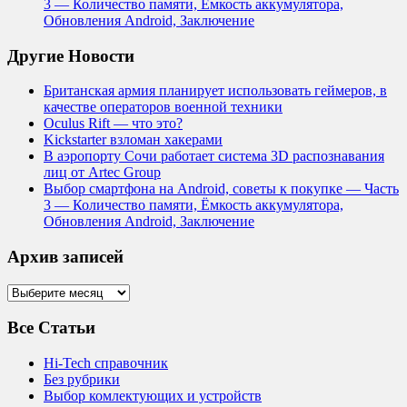
3 — Количество памяти, Ёмкость аккумулятора,
Обновления Android, Заключение
Другие Новости
Британская армия планирует использовать геймеров, в
качестве операторов военной техники
Oculus Rift — что это?
Kickstarter взломан хакерами
В аэропорту Сочи работает система 3D распознавания
лиц от Artec Group
Выбор смартфона на Android, советы к покупке — Часть
3 — Количество памяти, Ёмкость аккумулятора,
Обновления Android, Заключение
Архив записей
Архив
записей
Все Статьи
Hi-Tech справочник
Без рубрики
Выбор комлектующих и устройств