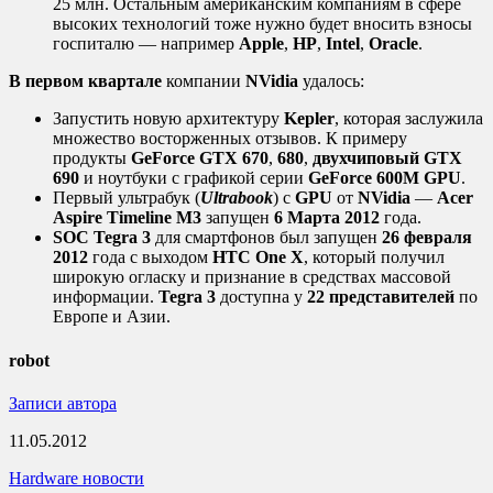
25 млн. Остальным американским компаниям в сфере
высоких технологий тоже нужно будет вносить взносы
госпиталю — например
Apple
,
HP
,
Intel
,
Oracle
.
В первом квартале
компании
NVidia
удалось:
Запустить новую архитектуру
Kepler
, которая заслужила
множество восторженных отзывов. К примеру
продукты
GeForce GTX 670
,
680
,
двухчиповый GTX
690
и ноутбуки с графикой серии
GeForce 600M GPU
.
Первый ультрабук (
Ultrabook
) с
GPU
от
NVidia
—
Acer
Aspire Timeline M3
запущен
6 Марта 2012
года.
SOC Tegra 3
для смартфонов был запущен
26 февраля
2012
года с выходом
HTC One X
, который получил
широкую огласку и признание в средствах массовой
информации.
Tegra 3
доступна у
22 представителей
по
Европе и Азии.
robot
Записи автора
11.05.2012
Hardware новости