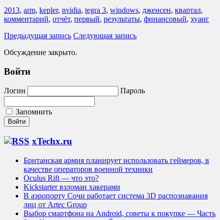
2013
,
arm
,
kepler
,
nvidia
,
tegra 3
,
windows
,
дженсен
,
квартал
,
комментарий
,
отчёт
,
первый
,
результаты
,
финансовый
,
хуанг
Предыдущая запись
Следующая запись
Обсуждение закрыто.
Войти
Логин
Пароль
Запомнить
xTechx.ru
Британская армия планирует использовать геймеров, в
качестве операторов военной техники
Oculus Rift — что это?
Kickstarter взломан хакерами
В аэропорту Сочи работает система 3D распознавания
лиц от Artec Group
Выбор смартфона на Android, советы к покупке — Часть