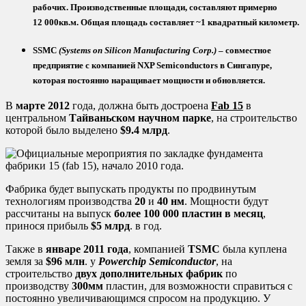
рабочих. Производственные площади, составляют примерно
12 000кв.м. Общая площадь составляет ~1 квадратный километр.
SSMC
(
Systems
on
Silicon
Manufacturing
Corp
.)
– совместное
предприятие с компанией
NXP
Semiconductors
в Сингапуре,
которая постоянно наращивает мощности и обновляется.
В
марте 2012
года, должна быть достроена
Fab
15
в
центральном
Тайваньском научном парке
, на строительство
которой было выделено
$9.4 млрд
.
Фабрика будет выпускать продукты по продвинутым
технологиям производства
20
и
40 нм
. Мощности будут
рассчитаны на выпуск
более 100 000 пластин в месяц
,
принося прибыль
$5 млрд
. в год.
Также в
январе 2011 года
, компанией
TSMC
была куплена
земля за
$96 млн
. у
Powerchip
Semiconductor
, на
строительство
двух
дополнительных фабрик
по
производству
300мм
пластин, для возможности справиться с
постоянно увеличивающимся спросом на продукцию. У