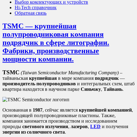
Выбор комлектующих и устройств
Hi-Tech справочник
Обратная связь
TSMC — крупнейшая
полупроводниковая компания
подрядчик в сфере литографии.
Фабрики, производственные
мощности компании.
TSMC
(
Taiwan
Semiconductor
Manufacturing
Company
)
–
тайваньская
крупнейшая
в мире компания
подрядчик
—
производитель полупроводников
и интегральных схем, штаб
квартира находится в научном парке
Синьчжу
,
Тайвань
.
Основанная в
1987
, сейчас является
крупнейшей компанией
,
производящей полупроводниковые пластины. Также,
компания занимается производством и исследованием
природы
светового излучения
,
лазеров
,
LED
и получения
энергии из солнечного света
.