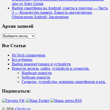
лиц от Artec Group
Выбор смартфона на Android, советы к покупке — Часть
3 — Количество памяти, Ёмкость аккумулятора,
Обновления Android, Заключение
Архив записей
Архив
записей
Все Статьи
Hi-Tech справочник
Без рубрики
Выбор комлектующих и устройств
Новости железа, софта, устройств и гаджетов.
Hardware новости
Software новости
Гаджеты, устройства, новинки смартфонов и кпк.
Подписаться:
© 2026
xTechx.ru