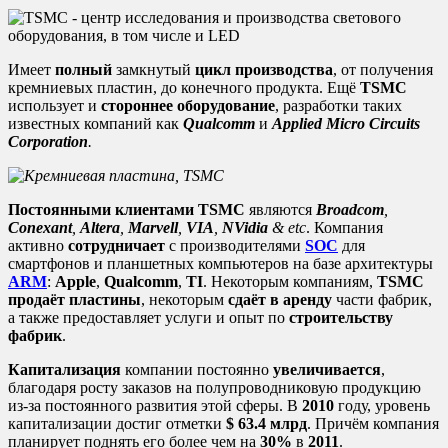
Имеет
полный
замкнутый
цикл производства
, от получения
кремниевых пластин, до конечного продукта. Ещё
TSMC
использует и
стороннее оборудование
, разработки таких
известных компаний как
Qualcomm
и
Applied
Micro
Circuits
Corporation
.
Постоянными клиентами
TSMC
являются
Broadcom
,
Conexant
,
Altera
,
Marvell
,
VIA
,
NVidia
&
etc
. Компания
активно
сотрудничает
с производителями
SOC
для
смартфонов и планшетных компьютеров на базе архитектуры
ARM
:
Apple
,
Qualcomm
,
TI
. Некоторым компаниям,
TSMC
продаёт пластины
, некоторым
сдаёт в аренду
части фабрик,
а также предоставляет услуги и опыт по
строительству
фабрик
.
Капитализация
компании постоянно
увеличивается
,
благодаря росту заказов на полупроводниковую продукцию
из-за постоянного развития этой сферы. В
2010
году, уровень
капитализации достиг отметки
$ 63.4 млрд
. Причём компания
планирует поднять его более чем на
30%
в
2011
.