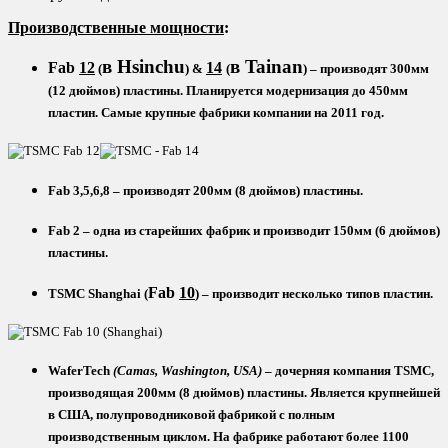
Производственные мощности
:
в Hsinchu
в Tainan
Fab
12
14
(
) &
(
) – производят 300мм
(12 дюймов) пластины. Планируется модернизация до 450мм
пластин. Самые крупные фабрики компании на 2011 год.
Fab
3,5,6,8
– производят 200мм (8 дюймов) пластины.
Fab
2
– одна из старейших фабрик и производит 150мм (6 дюймов)
пластины.
Fab
10
TSMC
Shanghai
(
)
– производит несколько типов пластин.
WaferTech
(
Camas
,
Washington
,
USA
)
– дочерняя компания
TSMC
,
производящая 200мм (8 дюймов) пластины. Является крупнейшей
в США, полупроводниковой фабрикой с полным
производственным циклом. На фабрике работают более 1100