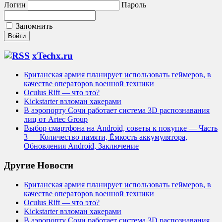
Логин
Пароль
Запомнить
xTechx.ru
Британская армия планирует использовать геймеров, в
качестве операторов военной техники
Oculus Rift — что это?
Kickstarter взломан хакерами
В аэропорту Сочи работает система 3D распознавания
лиц от Artec Group
Выбор смартфона на Android, советы к покупке — Часть
3 — Количество памяти, Ёмкость аккумулятора,
Обновления Android, Заключение
Другие Новости
Британская армия планирует использовать геймеров, в
качестве операторов военной техники
Oculus Rift — что это?
Kickstarter взломан хакерами
В аэропорту Сочи работает система 3D распознавания