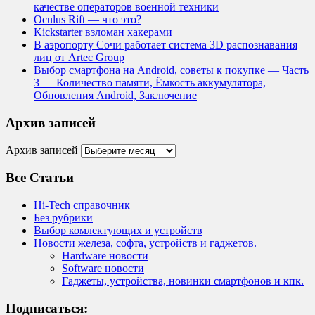
качестве операторов военной техники
Oculus Rift — что это?
Kickstarter взломан хакерами
В аэропорту Сочи работает система 3D распознавания
лиц от Artec Group
Выбор смартфона на Android, советы к покупке — Часть
3 — Количество памяти, Ёмкость аккумулятора,
Обновления Android, Заключение
Архив записей
Архив записей
Все Статьи
Hi-Tech справочник
Без рубрики
Выбор комлектующих и устройств
Новости железа, софта, устройств и гаджетов.
Hardware новости
Software новости
Гаджеты, устройства, новинки смартфонов и кпк.
Подписаться: