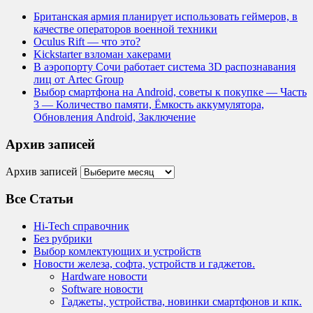
Британская армия планирует использовать геймеров, в
качестве операторов военной техники
Oculus Rift — что это?
Kickstarter взломан хакерами
В аэропорту Сочи работает система 3D распознавания
лиц от Artec Group
Выбор смартфона на Android, советы к покупке — Часть
3 — Количество памяти, Ёмкость аккумулятора,
Обновления Android, Заключение
Архив записей
Архив записей
Все Статьи
Hi-Tech справочник
Без рубрики
Выбор комлектующих и устройств
Новости железа, софта, устройств и гаджетов.
Hardware новости
Software новости
Гаджеты, устройства, новинки смартфонов и кпк.