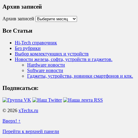
Архив записей
Архив записей
Все Статьи
Hi-Tech справочник
Без рубрики
Выбор комлектующих и устройств
Новости железа, софта, устройств и гаджетов.
Hardware новости
Software новости
Гаджеты, устройства, новинки смартфонов и кпк.
Подписаться:
© 2026
xTechx.ru
Вверх! ↑
Перейти к верхней панели