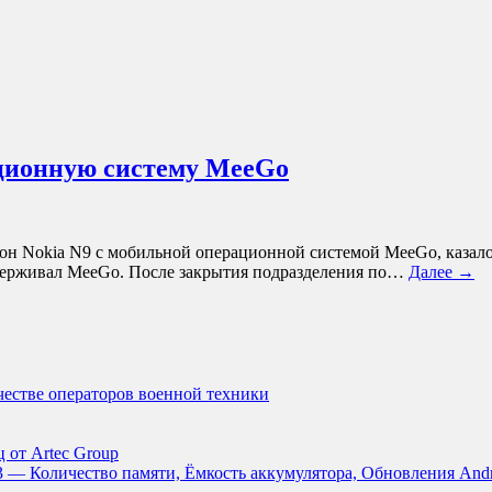
ационную систему MeeGo
н Nokia N9 с мобильной операционной системой MeeGo, казалось
держивал MeeGo. После закрытия подразделения по…
Далее →
ачестве операторов военной техники
 от Artec Group
3 — Количество памяти, Ёмкость аккумулятора, Обновления And