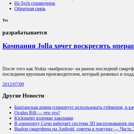
Hi-Tech справочник
Обратная связь
Тег
разрабатывается
Компания Jolla хочет воскресить опер
После того как Nokia «выбросила» на рынок последний смартфо
последним крупным производителем, который развивал и под
2012/07/09
Другие Новости
Британская армия планирует использовать геймеров, в к
Oculus Rift — что это?
Kickstarter взломан хакерами
В аэропорту Сочи работает система 3D распознавания лиц
Выбор смартфона на Android, советы к покупке — Часть 