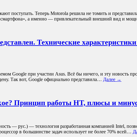
жают поступать. Теперь Motorola решила не томить и представи
ес смартфона», а именно — привлекательный внешний вид и мо
едставлен. Технические характеристики 
аемом Google при участии Asus. Всё бы ничего, и эту новость 
цену. Так вот, Google официально представила…
Далее →
акое? Принцип работы HT, плюсы и мину
точность — рус.) — технология разработанная компанией Intel, п
процессор в большинстве задач использует не более 70% всей…
Д