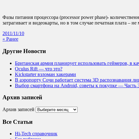
Фазы питания процессора (processor power phase)- количестве
затрагивает и видеокарты, но в том случае печатная плата – н
2011/11/10
« Ранее
Другие Новости
Британская армия планирует использовать геймеров, в к
Oculus Rift — что это?
Kickstarter взломан хакерами
В аэропорту Сочи работает система 3D распознавания лиц
Выбор смартфона на Android, советы к покупке — Часть 
Архив записей
Архив записей
Все Статьи
Hi-Tech справочник