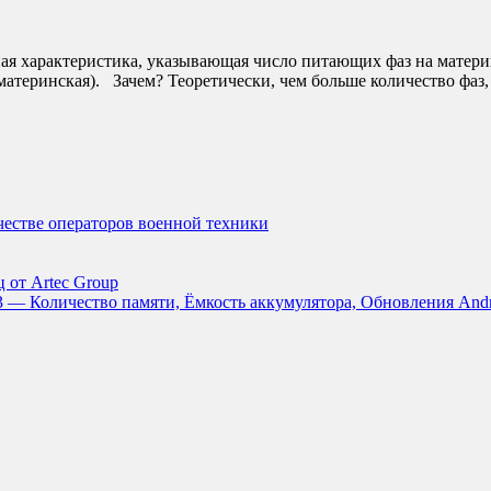
нная характеристика, указывающая число питающих фаз на матери
е материнская). Зачем? Теоретически, чем больше количество фа
ачестве операторов военной техники
 от Artec Group
3 — Количество памяти, Ёмкость аккумулятора, Обновления And