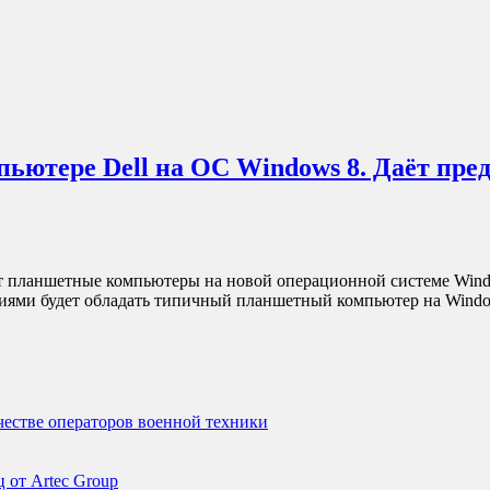
ютере Dell на ОС Windows 8. Даёт пре
т планшетные компьютеры на новой операционной системе Windo
циями будет обладать типичный планшетный компьютер на Win
ачестве операторов военной техники
 от Artec Group