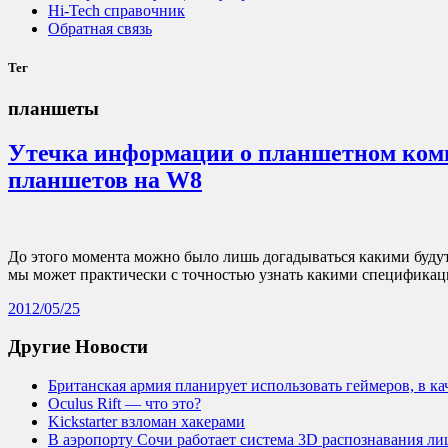
Hi-Tech справочник
Обратная связь
Тег
планшеты
Утечка информации о планшетном компь
планшетов на W8
До этого момента можно было лишь догадываться какими буду
мы может практически с точностью узнать какими специфика
2012/05/25
Другие Новости
Британская армия планирует использовать геймеров, в к
Oculus Rift — что это?
Kickstarter взломан хакерами
В аэропорту Сочи работает система 3D распознавания лиц