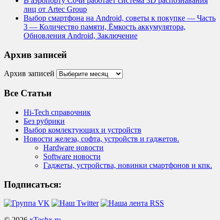
В аэропорту Сочи работает система 3D распознавания
лиц от Artec Group
Выбор смартфона на Android, советы к покупке — Часть
3 — Количество памяти, Ёмкость аккумулятора,
Обновления Android, Заключение
Архив записей
Архив записей
Все Статьи
Hi-Tech справочник
Без рубрики
Выбор комлектующих и устройств
Новости железа, софта, устройств и гаджетов.
Hardware новости
Software новости
Гаджеты, устройства, новинки смартфонов и кпк.
Подписаться:
© 2026
xTechx.ru