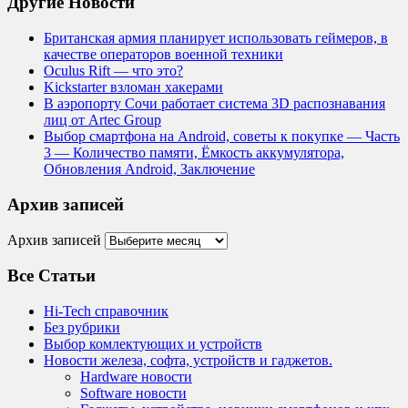
Другие Новости
Британская армия планирует использовать геймеров, в
качестве операторов военной техники
Oculus Rift — что это?
Kickstarter взломан хакерами
В аэропорту Сочи работает система 3D распознавания
лиц от Artec Group
Выбор смартфона на Android, советы к покупке — Часть
3 — Количество памяти, Ёмкость аккумулятора,
Обновления Android, Заключение
Архив записей
Архив записей
Все Статьи
Hi-Tech справочник
Без рубрики
Выбор комлектующих и устройств
Новости железа, софта, устройств и гаджетов.
Hardware новости
Software новости