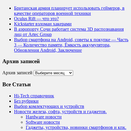
Британская армия планирует использовать геймеров, в
качестве операторов военной техники
Oculus Rift — что это?
Kickstarter взломан хакерами
В аэропорту Сочи работает система 3D распознавания
лиц от Artec Group
Выбор смартфона на Android, советы к покупке — Часть
3 — Количество памяти, Ёмкость аккумулятора,
Обновления Android, Заключение
Архив записей
Архив записей
Все Статьи
Hi-Tech справочник
Без рубрики
Выбор комлектующих и устройств
Новости железа, софта, устройств и гаджетов.
Hardware новости
Software новости
Гаджеты, устройства, новинки смартфонов и кпк.