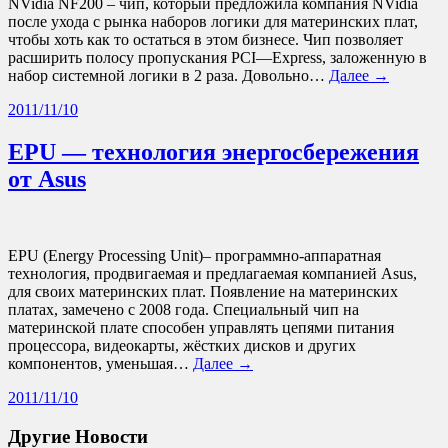
NVidia NF200 – чип, который предложила компания NVidia
после ухода с рынка наборов логики для материнских плат,
чтобы хоть как то остаться в этом бизнесе. Чип позволяет
расширить полосу пропускания PCI—Express, заложенную в
набор системной логики в 2 раза. Довольно…
Далее →
2011/11/10
EPU — технология энергосбережения
от Asus
EPU (Energy Processing Unit)– программно-аппаратная
технология, продвигаемая и предлагаемая компанией Asus,
для своих материнских плат. Появление на материнских
платах, замечено с 2008 года. Специальный чип на
материнской плате способен управлять цепями питания
процессора, видеокарты, жёстких дисков и других
компонентов, уменьшая…
Далее →
2011/11/10
Другие Новости