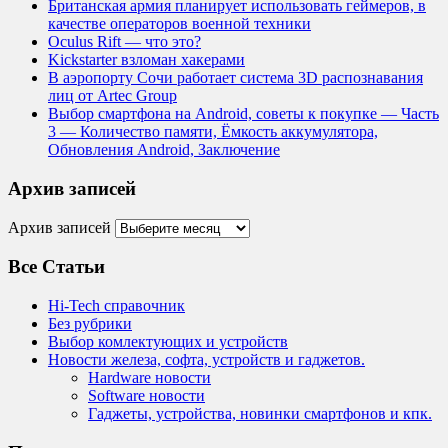
Британская армия планирует использовать геймеров, в
качестве операторов военной техники
Oculus Rift — что это?
Kickstarter взломан хакерами
В аэропорту Сочи работает система 3D распознавания
лиц от Artec Group
Выбор смартфона на Android, советы к покупке — Часть
3 — Количество памяти, Ёмкость аккумулятора,
Обновления Android, Заключение
Архив записей
Архив записей
Все Статьи
Hi-Tech справочник
Без рубрики
Выбор комлектующих и устройств
Новости железа, софта, устройств и гаджетов.
Hardware новости
Software новости
Гаджеты, устройства, новинки смартфонов и кпк.