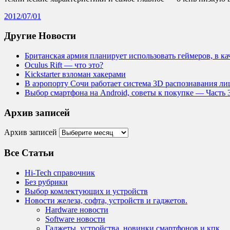
2012/07/01
Другие Новости
Британская армия планирует использовать геймеров, в к
Oculus Rift — что это?
Kickstarter взломан хакерами
В аэропорту Сочи работает система 3D распознавания лиц
Выбор смартфона на Android, советы к покупке — Часть 
Архив записей
Архив записей
Все Статьи
Hi-Tech справочник
Без рубрики
Выбор комлектующих и устройств
Новости железа, софта, устройств и гаджетов.
Hardware новости
Software новости
Гаджеты, устройства, новинки смартфонов и кпк.