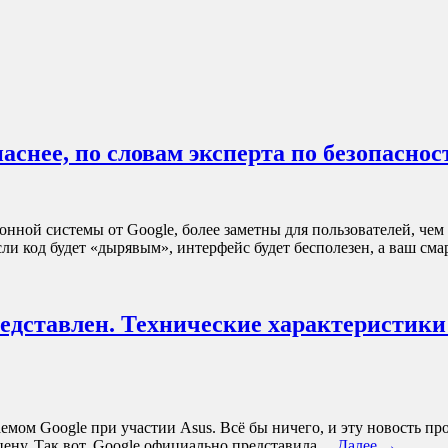
паснее, по словам эксперта по безопаснос
ной системы от Google, более заметны для пользователей, чем
 Если код будет «дырявым», интерфейс будет бесполезен, а ваш 
едставлен. Технические характеристики 
аемом Google при участии Asus. Всё бы ничего, и эту новость 
цену. Так вот, Google официально представила…
Далее →