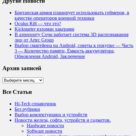
Другие Новости
Британская армия планирует использовать геймеров, в
качестве операторов военной техники
Oculus Rift — что это?
Kickstarter взломан хакерами
В аэропорту Сочи работает система 3D распознавания
лиц от Artec Group
Выбор смартфона на Android, советы к покупке — Часть
3 — Количество памяти, Ёмкость аккумулятора,
Обновления Android, Заключение
Архив записей
Архив
записей
Все Статьи
Hi-Tech справочник
Без рубрики
Выбор комлектующих и устройств
Новости железа, софта, устройств и гаджетов.
Hardware новости
Software новости